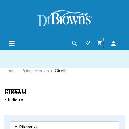




navigazione
☰
Toggle
Home
Prima Infanzia
Girelli
GIRELLI
< Indietro

Rilevanza