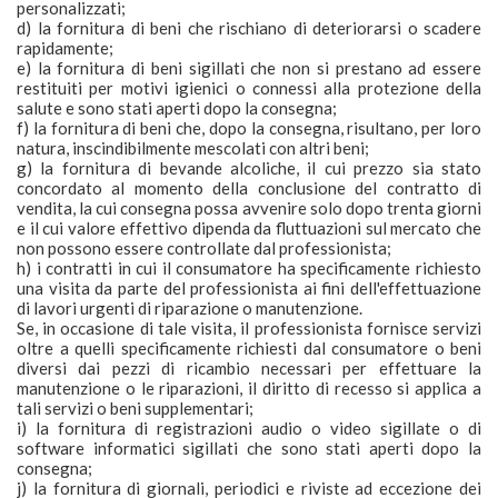
personalizzati;
d) la fornitura di beni che rischiano di deteriorarsi o scadere
rapidamente;
e) la fornitura di beni sigillati che non si prestano ad essere
restituiti per motivi igienici o connessi alla protezione della
salute e sono stati aperti dopo la consegna;
f) la fornitura di beni che, dopo la consegna, risultano, per loro
natura, inscindibilmente mescolati con altri beni;
g) la fornitura di bevande alcoliche, il cui prezzo sia stato
concordato al momento della conclusione del contratto di
vendita, la cui consegna possa avvenire solo dopo trenta giorni
e il cui valore effettivo dipenda da fluttuazioni sul mercato che
non possono essere controllate dal professionista;
h) i contratti in cui il consumatore ha specificamente richiesto
una visita da parte del professionista ai fini dell'effettuazione
di lavori urgenti di riparazione o manutenzione.
Se, in occasione di tale visita, il professionista fornisce servizi
oltre a quelli specificamente richiesti dal consumatore o beni
diversi dai pezzi di ricambio necessari per effettuare la
manutenzione o le riparazioni, il diritto di recesso si applica a
tali servizi o beni supplementari;
i) la fornitura di registrazioni audio o video sigillate o di
software informatici sigillati che sono stati aperti dopo la
consegna;
j) la fornitura di giornali, periodici e riviste ad eccezione dei