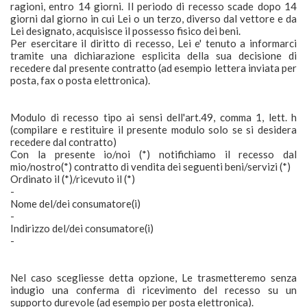
ragioni, entro 14 giorni. Il periodo di recesso scade dopo 14
giorni dal giorno in cui Lei o un terzo, diverso dal vettore e da
Lei designato, acquisisce il possesso fisico dei beni.
Per esercitare il diritto di recesso, Lei e' tenuto a informarci
tramite una dichiarazione esplicita della sua decisione di
recedere dal presente contratto (ad esempio lettera inviata per
posta, fax o posta elettronica).
Modulo di recesso tipo ai sensi dell'art.49, comma 1, lett. h
(compilare e restituire il presente modulo solo se si desidera
recedere dal contratto)
Con la presente io/noi (*) notifichiamo il recesso dal
mio/nostro(*) contratto di vendita dei seguenti beni/servizi (*)
Ordinato il (*)/ricevuto il (*)
-
Nome del/dei consumatore(i)
-
Indirizzo del/dei consumatore(i)
-
Nel caso scegliesse detta opzione, Le trasmetteremo senza
indugio una conferma di ricevimento del recesso su un
supporto durevole (ad esempio per posta elettronica).