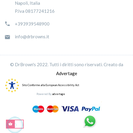
Napoli, Italia
P.Iva 08177241216

+393939548900
info@drbrowns.it

© DrBrown's 2022. Tutti i diritti sono riservati. Creato da
Advertage
Sito Conforme alla European Accessibility Act
Powered By
advertage