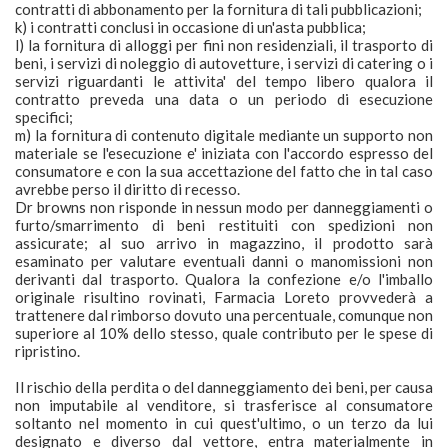
contratti di abbonamento per la fornitura di tali pubblicazioni;
k) i contratti conclusi in occasione di un'asta pubblica;
l) la fornitura di alloggi per fini non residenziali, il trasporto di
beni, i servizi di noleggio di autovetture, i servizi di catering o i
servizi riguardanti le attivita' del tempo libero qualora il
contratto preveda una data o un periodo di esecuzione
specifici;
m) la fornitura di contenuto digitale mediante un supporto non
materiale se l'esecuzione e' iniziata con l'accordo espresso del
consumatore e con la sua accettazione del fatto che in tal caso
avrebbe perso il diritto di recesso.
Dr browns non risponde in nessun modo per danneggiamenti o
furto/smarrimento di beni restituiti con spedizioni non
assicurate; al suo arrivo in magazzino, il prodotto sarà
esaminato per valutare eventuali danni o manomissioni non
derivanti dal trasporto. Qualora la confezione e/o l'imballo
originale risultino rovinati, Farmacia Loreto provvederà a
trattenere dal rimborso dovuto una percentuale, comunque non
superiore al 10% dello stesso, quale contributo per le spese di
ripristino.
Il rischio della perdita o del danneggiamento dei beni, per causa
non imputabile al venditore, si trasferisce al consumatore
soltanto nel momento in cui quest'ultimo, o un terzo da lui
designato e diverso dal vettore, entra materialmente in