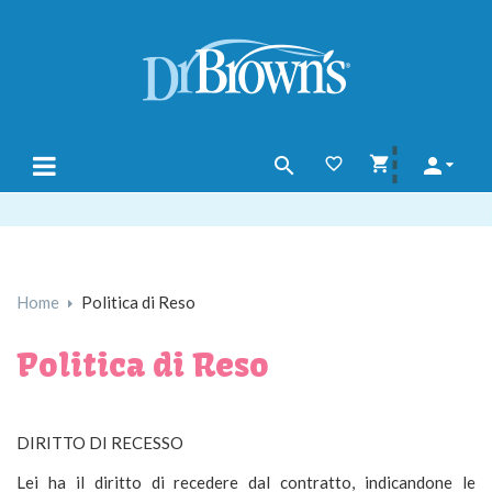




navigazione
☰
Toggle
Home
Politica di Reso
Politica di Reso
DIRITTO DI RECESSO
Lei ha il diritto di recedere dal contratto, indicandone le