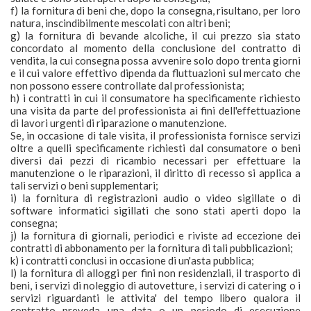
f) la fornitura di beni che, dopo la consegna, risultano, per loro
natura, inscindibilmente mescolati con altri beni;
g) la fornitura di bevande alcoliche, il cui prezzo sia stato
concordato al momento della conclusione del contratto di
vendita, la cui consegna possa avvenire solo dopo trenta giorni
e il cui valore effettivo dipenda da fluttuazioni sul mercato che
non possono essere controllate dal professionista;
h) i contratti in cui il consumatore ha specificamente richiesto
una visita da parte del professionista ai fini dell'effettuazione
di lavori urgenti di riparazione o manutenzione.
Se, in occasione di tale visita, il professionista fornisce servizi
oltre a quelli specificamente richiesti dal consumatore o beni
diversi dai pezzi di ricambio necessari per effettuare la
manutenzione o le riparazioni, il diritto di recesso si applica a
tali servizi o beni supplementari;
i) la fornitura di registrazioni audio o video sigillate o di
software informatici sigillati che sono stati aperti dopo la
consegna;
j) la fornitura di giornali, periodici e riviste ad eccezione dei
contratti di abbonamento per la fornitura di tali pubblicazioni;
k) i contratti conclusi in occasione di un'asta pubblica;
l) la fornitura di alloggi per fini non residenziali, il trasporto di
beni, i servizi di noleggio di autovetture, i servizi di catering o i
servizi riguardanti le attivita' del tempo libero qualora il
contratto preveda una data o un periodo di esecuzione