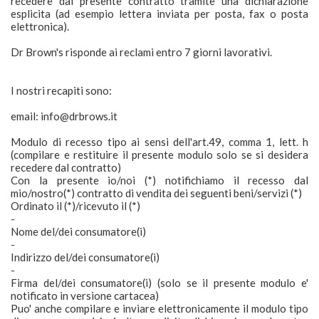
recedere dal presente contratto tramite una dichiarazione
esplicita (ad esempio lettera inviata per posta, fax o posta
elettronica).
Dr Brown's risponde ai reclami entro 7 giorni lavorativi.
I nostri recapiti sono:
email: info@drbrows.it
Modulo di recesso tipo ai sensi dell'art.49, comma 1, lett. h
(compilare e restituire il presente modulo solo se si desidera
recedere dal contratto)
Con la presente io/noi (*) notifichiamo il recesso dal
mio/nostro(*) contratto di vendita dei seguenti beni/servizi (*)
Ordinato il (*)/ricevuto il (*)
-
Nome del/dei consumatore(i)
-
Indirizzo del/dei consumatore(i)
-
Firma del/dei consumatore(i) (solo se il presente modulo e'
notificato in versione cartacea)
Puo' anche compilare e inviare elettronicamente il modulo tipo