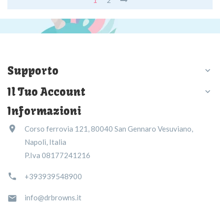
1
2
Supporto

Il Tuo Account

Informazioni

Corso ferrovia 121, 80040 San Gennaro Vesuviano,
Napoli, Italia
P.Iva 08177241216

+393939548900
info@drbrowns.it
