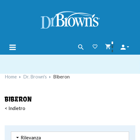




navigazione
☰
Toggle
Home
Dr. Brown's
Biberon
BIBERON
< Indietro

Rilevanza