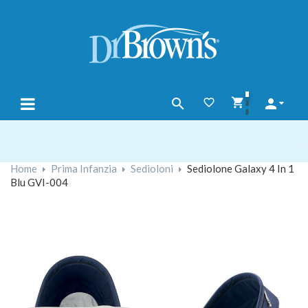




navigazione
☰
Toggle
Home
Prima Infanzia
Sedioloni
Sediolone Galaxy 4 In 1
Blu GVI-004