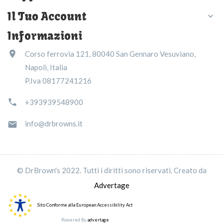
Il Tuo Account

Informazioni

Corso ferrovia 121, 80040 San Gennaro Vesuviano,
Napoli, Italia
P.Iva 08177241216

+393939548900
info@drbrowns.it

© DrBrown's 2022. Tutti i diritti sono riservati. Creato da
Advertage
Sito Conforme alla European Accessibility Act
Powered By
advertage