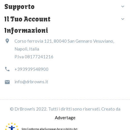
Supporto

Il Tuo Account

Informazioni

Corso ferrovia 121, 80040 San Gennaro Vesuviano,
Napoli, Italia
P.Iva 08177241216

+393939548900
info@drbrowns.it

© DrBrown's 2022. Tutti i diritti sono riservati. Creato da
Advertage
Sito Conforme alla European Accessibility Act